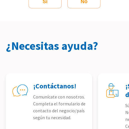
Sí
No
¿Necesitas ayuda?
¡Contáctanos!
¡
d
Comunícate con nosotros.
Completa el formulario de
S
contacto del negocio/país
N
según tu necesidad.
n
C