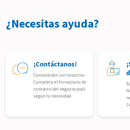
¿Necesitas ayuda?
¡Contáctanos!
¡
d
Comunícate con nosotros.
Completa el formulario de
S
contacto del negocio/país
N
según tu necesidad.
n
C