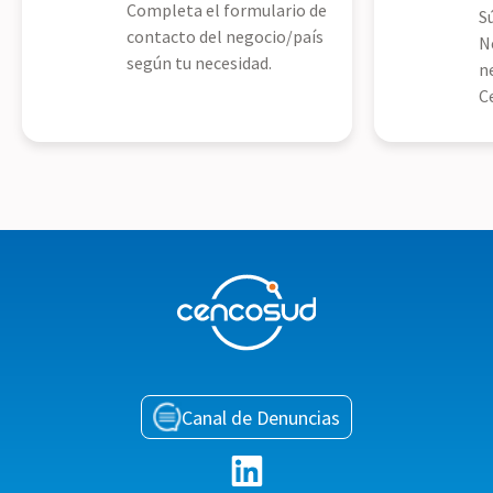
Completa el formulario de
S
contacto del negocio/país
N
según tu necesidad.
n
C
Canal de Denuncias