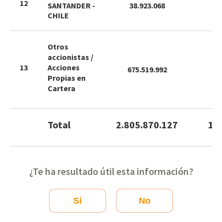
12
SANTANDER -
38.923.068
1
CHILE
Otros
accionistas /
13
Acciones
675.519.992
2
Propias en
Cartera
Total
2.805.870.127
10
¿Te ha resultado útil esta información?
Sí
No