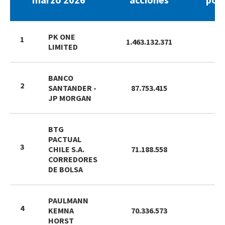
PK ONE
1
1.463.132.371
5
LIMITED
BANCO
2
SANTANDER -
87.753.415
3
JP MORGAN
BTG
PACTUAL
3
CHILE S.A.
71.188.558
2
CORREDORES
DE BOLSA
PAULMANN
4
KEMNA
70.336.573
2
HORST