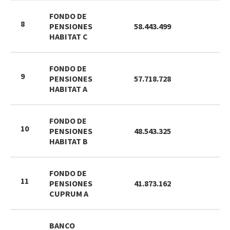
FONDO DE
8
PENSIONES
58.443.499
2
HABITAT C
FONDO DE
9
PENSIONES
57.718.728
2
HABITAT A
FONDO DE
10
PENSIONES
48.543.325
1
HABITAT B
FONDO DE
11
PENSIONES
41.873.162
1
CUPRUM A
BANCO