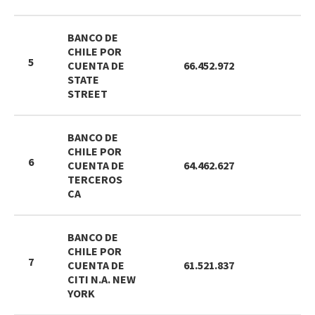
BANCO DE
CHILE POR
5
CUENTA DE
66.452.972
2
STATE
STREET
BANCO DE
CHILE POR
6
CUENTA DE
64.462.627
2
TERCEROS
CA
BANCO DE
CHILE POR
7
CUENTA DE
61.521.837
2
CITI N.A. NEW
YORK