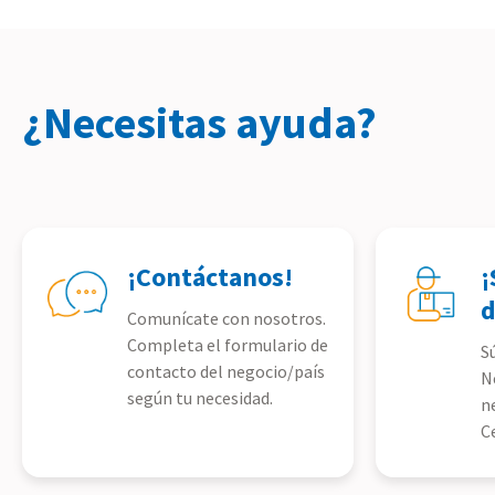
¿Necesitas ayuda?
¡Contáctanos!
¡
d
Comunícate con nosotros.
Completa el formulario de
S
contacto del negocio/país
N
según tu necesidad.
n
C