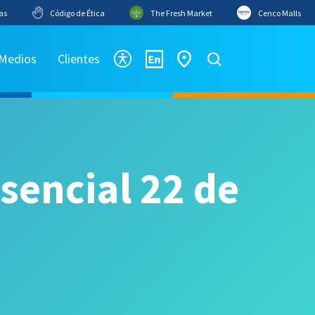
as
Código de Ética
The Fresh Market
Cenco Malls
 Medios
Clientes
sencial 22 de