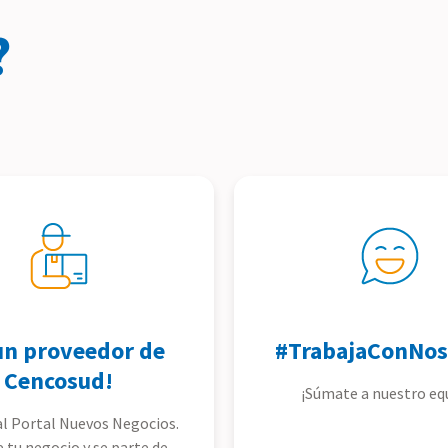
?
un proveedor de
#TrabajaConNos
Cencosud!
¡Súmate a nuestro eq
l Portal Nuevos Negocios.
e tu negocio y se parte de