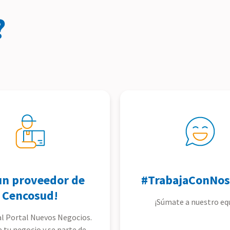
?
un proveedor de
#TrabajaConNos
Cencosud!
¡Súmate a nuestro eq
l Portal Nuevos Negocios.
e tu negocio y se parte de