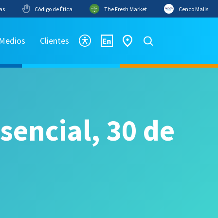
as
Código de Ética
The Fresh Market
Cenco Malls
 Medios
Clientes
encial, 30 de