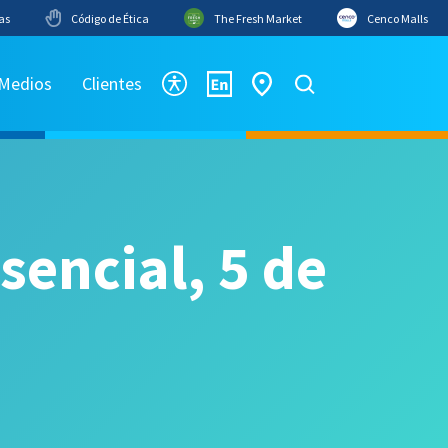
as
Código de Ética
The Fresh Market
Cenco Malls
 Medios
Clientes
encial, 5 de