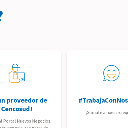
?
un proveedor de
#TrabajaConNos
Cencosud!
¡Súmate a nuestro eq
l Portal Nuevos Negocios.
e tu negocio y se parte de