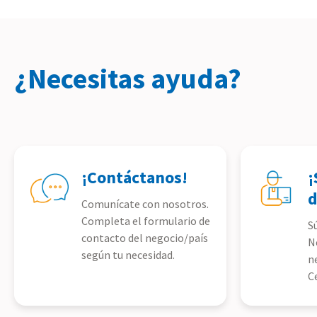
¿Necesitas ayuda?
¡Contáctanos!
¡
d
Comunícate con nosotros.
Completa el formulario de
S
contacto del negocio/país
N
según tu necesidad.
n
C