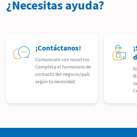
¿Necesitas ayuda?
¡Contáctanos!
¡
d
Comunícate con nosotros.
Completa el formulario de
S
contacto del negocio/país
N
según tu necesidad.
n
C