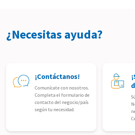
¿Necesitas ayuda?
¡Contáctanos!
¡
d
Comunícate con nosotros.
Completa el formulario de
S
contacto del negocio/país
N
según tu necesidad.
n
C