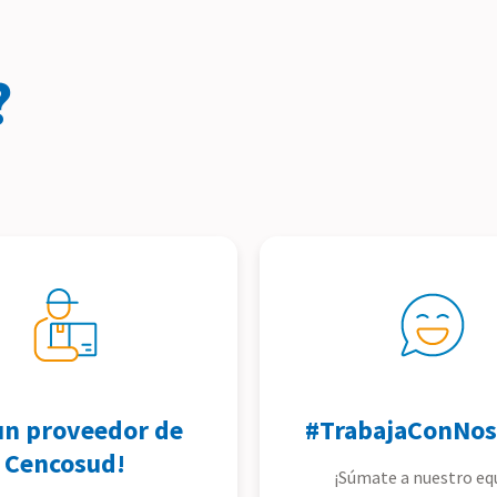
?
un proveedor de
#TrabajaConNos
Cencosud!
¡Súmate a nuestro eq