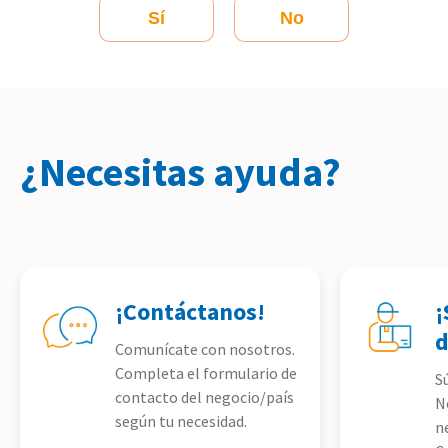
Sí
No
¿Necesitas ayuda?
¡Contáctanos!
¡
d
Comunícate con nosotros.
Completa el formulario de
S
contacto del negocio/país
N
según tu necesidad.
n