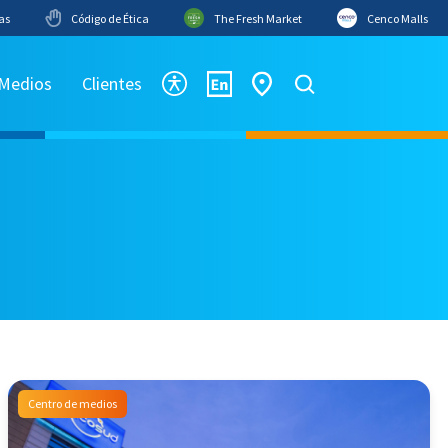
as
Código de Ética
The Fresh Market
Cenco Malls
 Medios
Clientes
Centro de medios