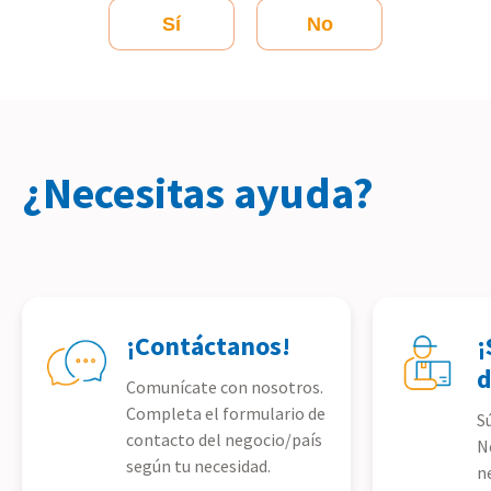
Sí
No
¿Necesitas ayuda?
¡Contáctanos!
¡
d
Comunícate con nosotros.
Completa el formulario de
S
contacto del negocio/país
N
según tu necesidad.
n