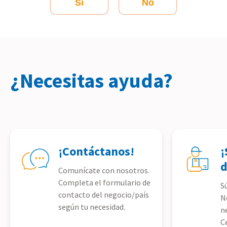
Sí
No
¿Necesitas ayuda?
¡Contáctanos!
¡
d
Comunícate con nosotros.
Completa el formulario de
S
contacto del negocio/país
N
según tu necesidad.
n
C