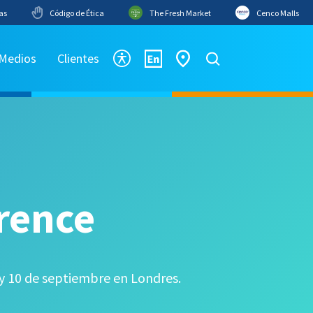
as
Código de Ética
The Fresh Market
Cenco Malls
 Medios
Clientes
rence
 y 10 de septiembre en Londres.