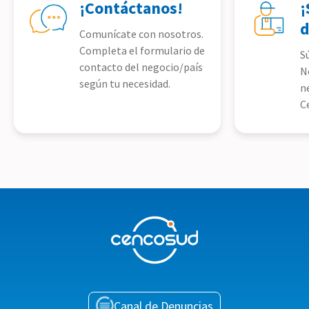
¡Contáctanos!
¡
d
Comunícate con nosotros.
Completa el formulario de
S
contacto del negocio/país
N
según tu necesidad.
n
C
Canal de Denuncias