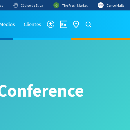
as
Código de Ética
The Fresh Market
Cenco Malls
 Medios
Clientes
 Conference