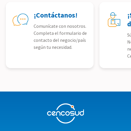
¡Contáctanos!
¡
d
Comunícate con nosotros.
Completa el formulario de
S
contacto del negocio/país
N
según tu necesidad.
n
C