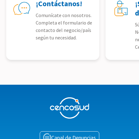
¡Contáctanos!
¡
d
Comunícate con nosotros.
Completa el formulario de
S
contacto del negocio/país
N
según tu necesidad.
n
C
Canal de Denuncias