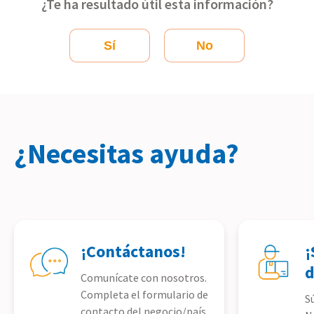
¿Te ha resultado útil esta información?
Sí
No
¿Necesitas ayuda?
¡Contáctanos!
¡
d
Comunícate con nosotros.
Completa el formulario de
S
contacto del negocio/país