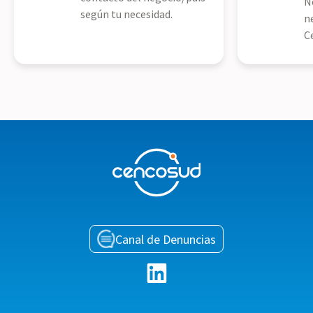
N
según tu necesidad.
n
C
Canal de Denuncias