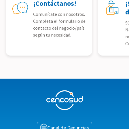
¡Contáctanos!
¡
d
Comunícate con nosotros.
Completa el formulario de
S
contacto del negocio/país
N
según tu necesidad.
n
C
Canal de Denuncias