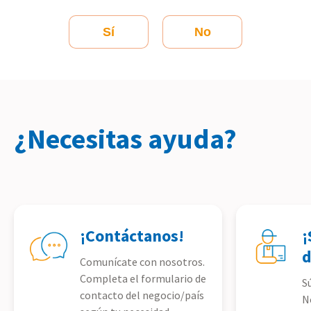
Sí
No
¿Necesitas ayuda?
¡Contáctanos!
¡
d
Comunícate con nosotros.
Completa el formulario de
S
contacto del negocio/país
N