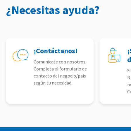
¿Necesitas ayuda?
¡Contáctanos!
¡
d
Comunícate con nosotros.
Completa el formulario de
S
contacto del negocio/país
N
según tu necesidad.
n
C